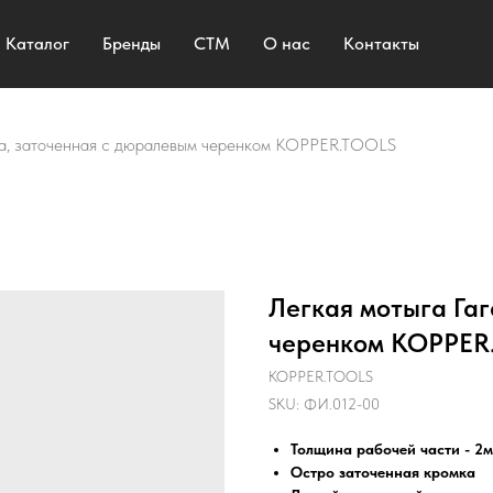
Каталог
Бренды
СТМ
О нас
Контакты
ра, заточенная с дюралевым черенком KOPPER.TOOLS
Легкая мотыга Га
черенком KOPPER
KOPPER.TOOLS
SKU:
ФИ.012-00
Толщина рабочей части - 2м
Остро заточенная кромка