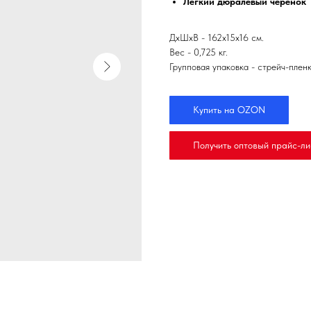
Легкий дюралевый черенок
ДхШхВ - 162х15х16 см.
Вес - 0,725 кг.
Групповая упаковка - стрейч-пленк
Купить на OZON
Получить оптовый прайс-ли