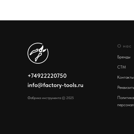
О нас
Бренды
СТМ
+74922220750
Контакты
info@factory-tools.ru
Реквизит
Политика
Фабрика инструмента © 2025
персонал