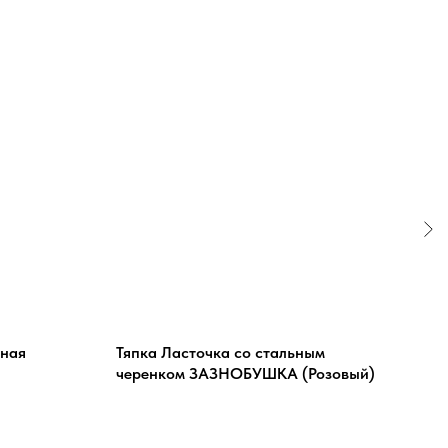
чная
Тяпка Ласточка со стальным
Лоп
черенком ЗАЗНОБУШКА (Розовый)
ЗАЗ