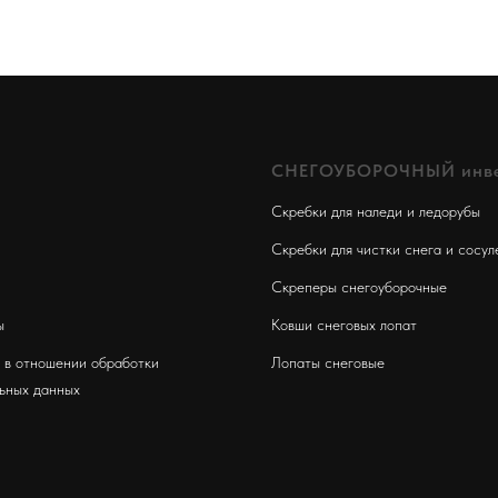
СНЕГОУБОРОЧНЫЙ инве
Скребки для наледи и ледорубы
Скребки для чистки снега и сосул
Скреперы снег
оуборочные
ы
Ковши снеговых лопат
 в отношении обработки
Лопаты снеговые
ьных данных