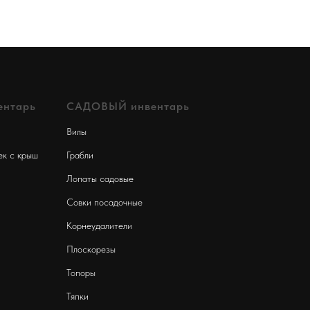
нтарь
САДОВЫЙ инвентарь
Вилы
ек с крыш
Грабли
Лопаты садовые
Совки посадочные
Корнеудалители
Плоскорезы
Топоры
Тяпки