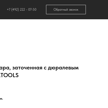
+7 (492) 222 - 07-50
Обратный звонок
гара, заточенная с дюралевым
.TOOLS
м.