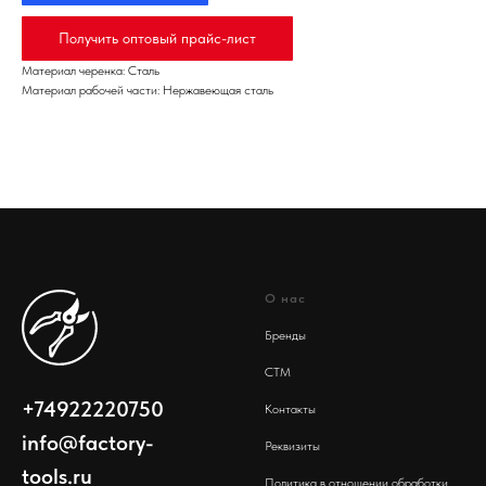
Получить оптовый прайс-лист
Материал черенка: Сталь
Материал рабочей части: Нержавеющая сталь
О нас
Бренды
СТМ
+74922220750
Контакты
info@factory-
Реквизиты
tools.ru
Политика в отношении обработки