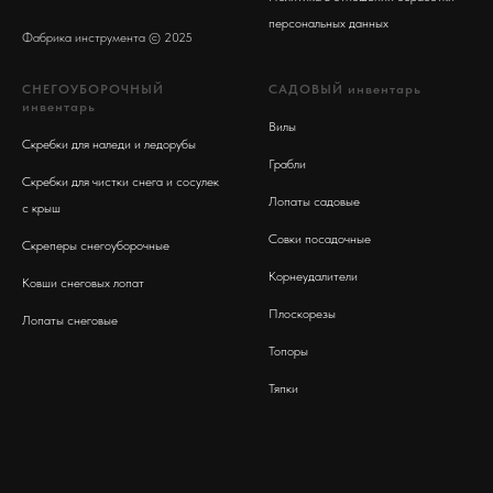
персональных данных
Фабрика инструмента © 2025
СНЕГОУБОРОЧНЫЙ
САДОВЫЙ инвентарь
инвентарь
Вилы
Скребки для наледи и ледорубы
Грабли
Скребки для чистки снега и сосулек
Лопаты садовые
с крыш
Совки посадочные
Скреперы снег
оуборочные
Корнеудалители
Ковши снеговых лопат
Плоскорезы
Лопаты снеговые
Топоры
Тяпки