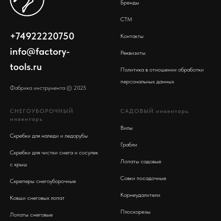
Бренды
СТМ
+74922220750
Контакты
info@factory-
Реквизиты
tools.ru
Политика в отношении обработки
персональных данных
Фабрика инструмента © 2025
СНЕГОУБОРОЧНЫЙ
САДОВЫЙ инвентарь
инвентарь
Вилы
Скребки для наледи и ледорубы
Грабли
Скребки для чистки снега и сосулек
Лопаты садовые
с крыш
Совки посадочные
Скреперы снег
оуборочные
Корнеудалители
Ковши снеговых лопат
Плоскорезы
Лопаты снеговые