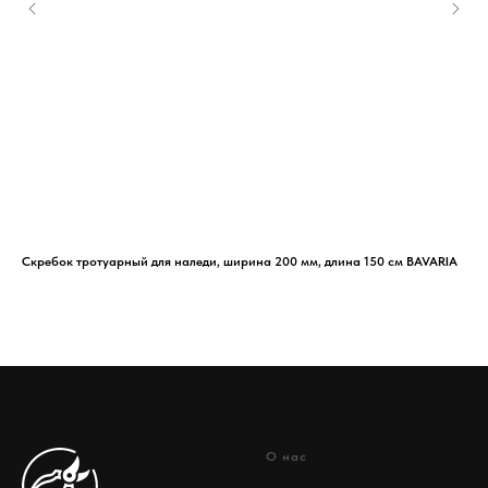
Скребок тротуарный для наледи, ширина 200 мм, длина 150 см BAVARIA
Лоп
BAV
О нас