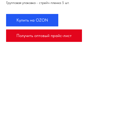
Групповая упаковка - стрейч-пленка 5 шт.
Купить на OZON
Получить оптовый прайс-лист