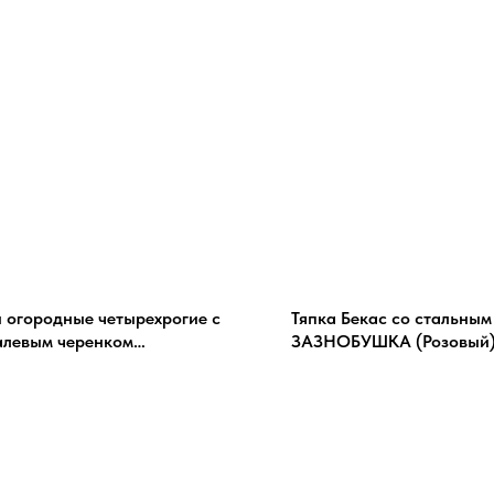
 огородные четырехрогие с
Тяпка Бекас со стальным
левым черенком
ЗАЗНОБУШКА (Розовый
PER.TOOLS