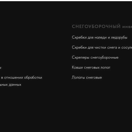
СНЕГОУБОРОЧНЫЙ инве
Скребки для наледи и ледорубы
Скребки для чистки снега и сосул
Скреперы снег
оуборочные
ы
Ковши снеговых лопат
 в отношении обработки
Лопаты снеговые
ьных данных