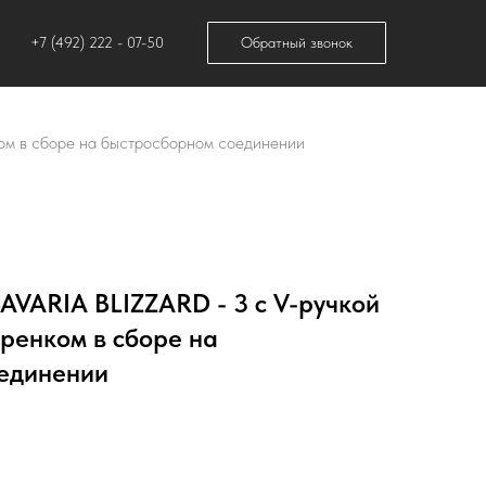
+7 (492) 222 - 07-50
Обратный звонок
ом в сборе на быстросборном соединении
AVARIA BLIZZARD - 3 с V-ручкой
ренком в сборе на
единении