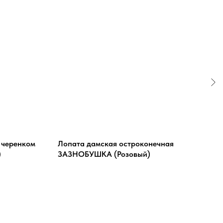
 черенком
Лопата дамская остроконечная
Тяпк
)
ЗАЗНОБУШКА (Розовый)
дюр
KOP