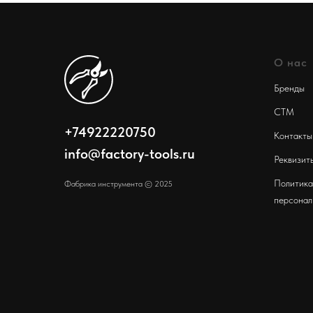
О нас
Бренды
СТМ
+74922220750
Контакты
info@factory-tools.ru
Реквизит
Политика
Фабрика инструмента © 2025
персонал