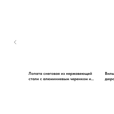
00 мм,
Лопата снеговая из нержавеющей
Вилы
стали с алюминиевым черенком и
дюра
V-ручкой BAVARIA WINTER-L
KOP