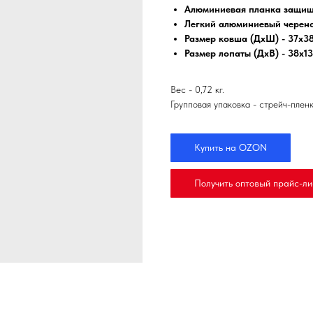
Алюминиевая планка защищ
Легкий алюминиевый черен
Размер ковша (ДхШ) - 37х3
Размер лопаты (ДхВ) - 38х1
Вес - 0,72 кг.
Групповая упаковка - стрейч-пленк
Купить на OZON
Получить оптовый прайс-ли