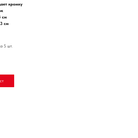
ает кромку
ок
8 см
33 см
а 5 шт.
ст