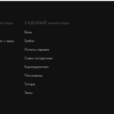
нтарь
САДОВЫЙ инвентарь
Вилы
ек с крыш
Грабли
Лопаты садовые
Совки посадочные
Корнеудалители
Плоскорезы
Топоры
Тяпки