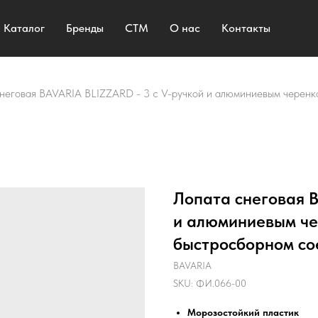
Каталог
Бренды
СТМ
О нас
Контакты
неговая BAVARIA BLIZZARD - 3 с V-ручкой и алюминиевым черенк
Лопата снеговая B
и алюминиевым че
быстросборном со
BAVARIA
SKU:
ФИ.066-00
Морозостойкий пластик