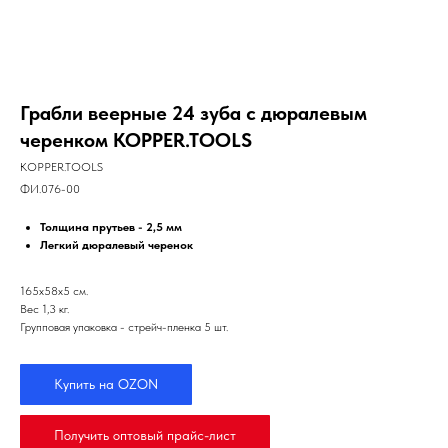
Грабли веерные 24 зуба с дюралевым
черенком KOPPER.TOOLS
KOPPER.TOOLS
ФИ.076-00
Толщина прутьев - 2,5 мм
Легкий дюралевый черенок
165х58х5 см.
Вес 1,3 кг.
Групповая упаковка - стрейч-пленка 5 шт.
Купить на OZON
Получить оптовый прайс-лист