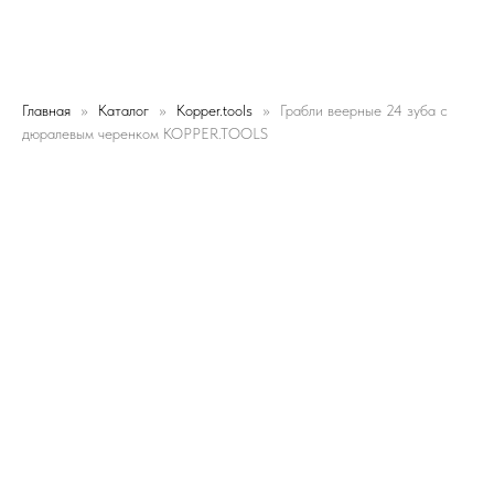
Главная
Каталог
Kopper.tools
Грабли веерные 24 зуба с
дюралевым черенком KOPPER.TOOLS