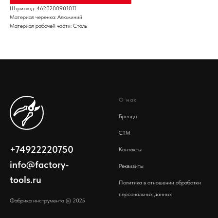
Штрихкод: 4620200901011
Материал черенка: Алюминий
Материал рабочей части: Сталь
О нас
Бренды
СТМ
+74922220750
Контакты
info@factory-
Реквизиты
tools.ru
Политика в отношении обработки
персональных данных
Фабрика инструмента © 2025