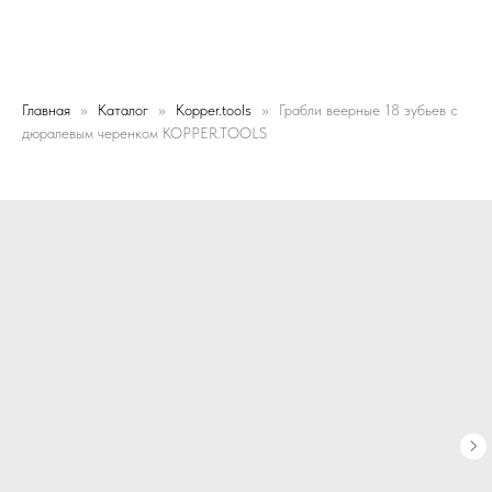
Главная
Каталог
Kopper.tools
Грабли веерные 18 зубьев с
дюралевым черенком KOPPER.TOOLS