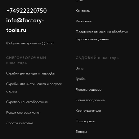
СТМ
+74922220750
Контакты
info@factory-
Реквизиты
tools.ru
Политика в отношении обработки
персональных данных
Фабрика инструмента © 2025
СНЕГОУБОРОЧНЫЙ
САДОВЫЙ инвентарь
инвентарь
Вилы
Скребки для наледи и ледорубы
Грабли
Скребки для чистки снега и сосулек
Лопаты садовые
с крыш
Совки посадочные
Скреперы снег
оуборочные
Корнеудалители
Ковши снеговых лопат
Плоскорезы
Лопаты снеговые
Топоры